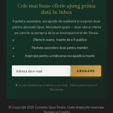
Cele mai bune oferte ajung prima
dată în
Inbox
Pachete sezoniere, escapade de weekend și surprize doar
pentru abonații Opus. Niciodată spam — doar idei și oferte
pe care le-ai aștepta de la un boutique hotel din Sinaia.
Oferte în avans, înainte de a fi publice
✦
Pachete sezoniere doar pentru membri
✦
Inspirație pentru următoarea escapadă la munte
✦
🔒 Te poți dezabona oricând cu un click · Email gestionat prin
Mailchimp
© Copyright 2025 Complex Opus Sinaia. Toate drepturile rezervate.
Termeni şi Condiții