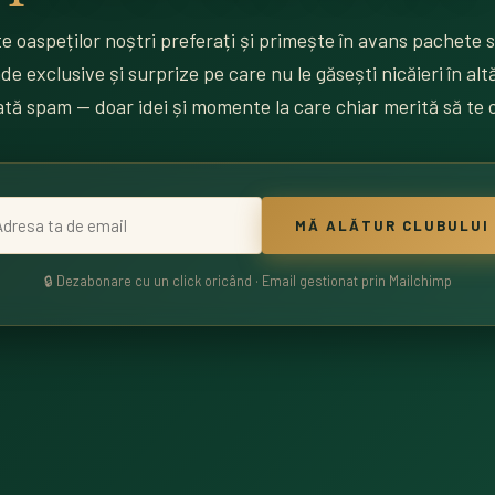
e oaspeților noștri preferați și primește în avans pachete 
e exclusive și surprize pe care nu le găsești nicăieri în alt
tă spam — doar idei și momente la care chiar merită să te 
MĂ ALĂTUR CLUBULUI
🔒 Dezabonare cu un click oricând · Email gestionat prin Mailchimp