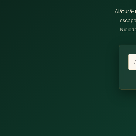
Alătură-t
escapad
Nicioda