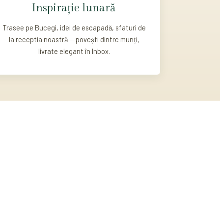
Inspirație lunară
Trasee pe Bucegi, idei de escapadă, sfaturi de
la receptia noastră — povești dintre munți,
livrate elegant în Inbox.
0
SPAM, GARANTAT