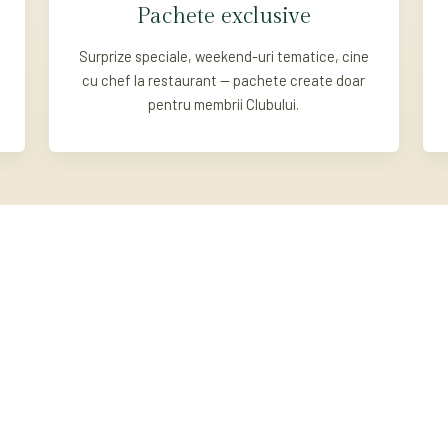
Pachete exclusive
Surprize speciale, weekend-uri tematice, cine
cu chef la restaurant — pachete create doar
pentru membrii Clubului.
4
2x
LOCAȚII ÎN SINAIA
NEWSLETTER PE LUNĂ