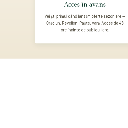
Acces în avans
Vei ști primul când lansăm oferte sezoniere —
Crăciun, Revelion, Paște, vară. Acces de 48
ore înainte de publicul larg.
12+
ANI DE TRADIȚIE