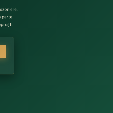
sezoniere,
ă parte.
oprești.