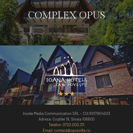
COMPLEX OPUS
Inside Media Communication SRL – CUI RO17904203
Adresa: Coștilei 19, Sinaia 106600
Telefon:
0723.000.311
Email:
contact@opusvilla.ro