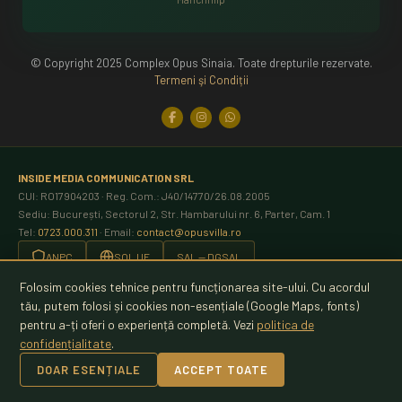
© Copyright 2025 Complex Opus Sinaia. Toate drepturile rezervate.
Termeni şi Condiții
INSIDE MEDIA COMMUNICATION SRL
CUI: RO17904203 · Reg. Com.: J40/14770/26.08.2005
Sediu: București, Sectorul 2, Str. Hambarului nr. 6, Parter, Cam. 1
Tel:
0723.000.311
· Email:
contact@opusvilla.ro
ANPC
SOL UE
SAL — DGSAL
Folosim cookies tehnice pentru funcționarea site-ului. Cu acordul
Plăți securizate prin
EuPlătesc
tău, putem folosi și cookies non-esențiale (Google Maps, fonts)
pentru a-ți oferi o experiență completă. Vezi
politica de
Politica de confidențialitate
Termeni și condiții
Politica de anulare
confidențialitate
.
Setări cookies
Rezervă
DOAR ESENȚIALE
ACCEPT TOATE
Acceptăm: VISA · Mastercard · Maestro (3D Secure)