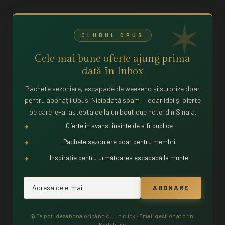
CLUBUL OPUS
Cele mai bune oferte ajung prima
dată în
Inbox
Pachete sezoniere, escapade de weekend și surprize doar
pentru abonații Opus. Niciodată spam — doar idei și oferte
pe care le-ai aștepta de la un boutique hotel din Sinaia.
Oferte în avans, înainte de a fi publice
✦
Pachete sezoniere doar pentru membri
✦
Inspirație pentru următoarea escapadă la munte
✦
🔒 Te poți dezabona oricând cu un click · Email gestionat prin
Mailchimp