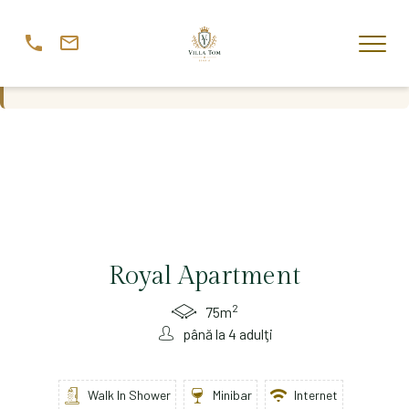
Royal Apartment
Royal Apartment
2
75m
până la 4 adulţi
Walk In Shower
Minibar
Internet