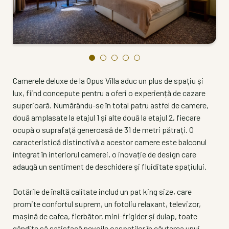
Camerele deluxe de la Opus Villa aduc un plus de spațiu și
lux, fiind concepute pentru a oferi o experiență de cazare
superioară. Numărându-se în total patru astfel de camere,
două amplasate la etajul 1 și alte două la etajul 2, fiecare
ocupă o suprafață generoasă de 31 de metri pătrați. O
caracteristică distinctivă a acestor camere este balconul
integrat în interiorul camerei, o inovație de design care
adaugă un sentiment de deschidere și fluiditate spațiului.
Dotările de înaltă calitate includ un pat king size, care
promite confortul suprem, un fotoliu relaxant, televizor,
mașină de cafea, fierbător, mini-frigider și dulap, toate
gândite să satisfacă nevoile oaspeților în căutarea unui