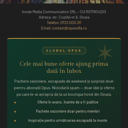
Inside Media Communication SRL – CUI RO17904203
Adresa: str. Coștilei nr.6, Sinaia
Telefon:
0723.000.311
Email:
contact@opusvilla.ro
CLUBUL OPUS
Cele mai bune oferte ajung prima
dată în
Inbox
Pachete sezoniere, escapade de weekend și surprize doar
pentru abonații Opus. Niciodată spam — doar idei și oferte
pe care le-ai aștepta de la un boutique hotel din Sinaia.
Oferte în avans, înainte de a fi publice
✦
Pachete sezoniere doar pentru membri
✦
Inspirație pentru următoarea escapadă la munte
✦