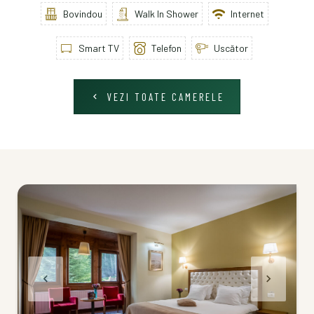
Bovindou
Walk In Shower
Internet
Smart TV
Telefon
Uscător
VEZI TOATE CAMERELE