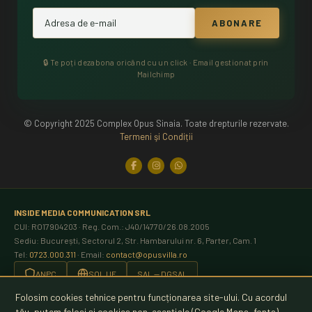
🔒 Te poți dezabona oricând cu un click · Email gestionat prin
Mailchimp
© Copyright 2025 Complex Opus Sinaia. Toate drepturile rezervate.
Termeni şi Condiții
INSIDE MEDIA COMMUNICATION SRL
CUI: RO17904203 · Reg. Com.: J40/14770/26.08.2005
Sediu: București, Sectorul 2, Str. Hambarului nr. 6, Parter, Cam. 1
Tel:
0723.000.311
· Email:
contact@opusvilla.ro
ANPC
SOL UE
SAL — DGSAL
Folosim cookies tehnice pentru funcționarea site-ului. Cu acordul
Plăți securizate prin
EuPlătesc
tău, putem folosi și cookies non-esențiale (Google Maps, fonts)